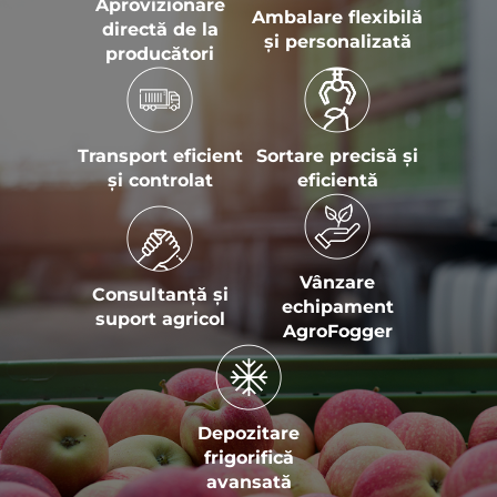
Aprovizionare
Ambalare flexibilă
directă de la
și personalizată
producători
Transport eficient
Sortare precisă și
și controlat
eficientă
Vânzare
Consultanță și
echipament
suport agricol
AgroFogger
Depozitare
frigorifică
avansată