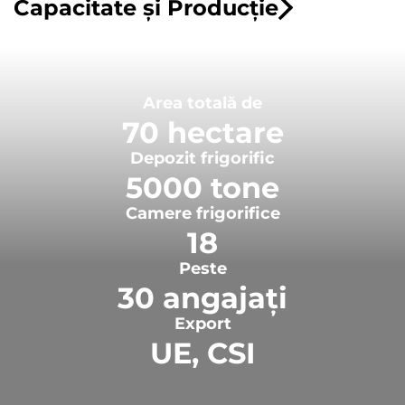
Capacitate și Producție
Area totală de
70 hectare
Depozit frigorific
5000 tone
Camere frigorifice
18
Peste
30 angajați
Export
UE, CSI