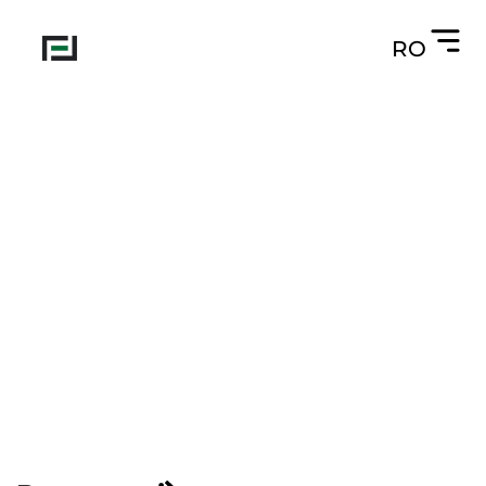
RO
Despre noi
Produsele noastre
Servicii
Certificări
Contacte
Fondat în 2016
Oferim calitate superioară, tehnologie și
sustenabilitate în cultivarea și distribuția fructelor